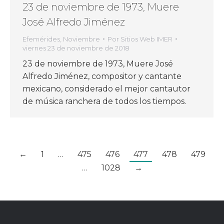
23 de noviembre de 1973, Muere
José Alfredo Jiménez
Efemérides
,
Noviembre
Por
Sitios Web IMER
viernes 23 de noviembre de 2018
23 de noviembre de 1973, Muere José
Alfredo Jiménez, compositor y cantante
mexicano, considerado el mejor cantautor
de música ranchera de todos los tiempos.
←
1
…
475
476
477
478
479
…
1028
→