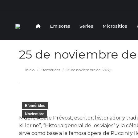
Emisoras
Series
Micrositios
25 de noviembre de 
Estás aquí:
Inicio
Efemérides
25 de noviembre de 1763,…
Efemérides
Noviembre
Muere Abate Prévost, escritor, historiador y tra
Killerine”, “Historia general de los viajes” y la 
sirve como base a la famosa ópera de Puccini y ll