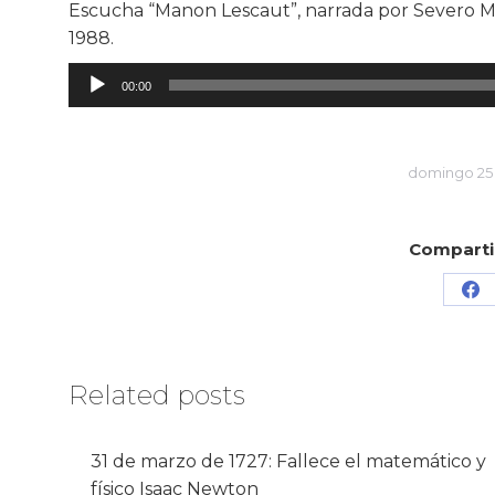
Escucha “Manon Lescaut”, narrada por Severo Mi
1988.
Reproductor
00:00
de
audio
domingo 25
Compartir
Sh
on
Fa
Related posts
31 de marzo de 1727: Fallece el matemático y
físico Isaac Newton