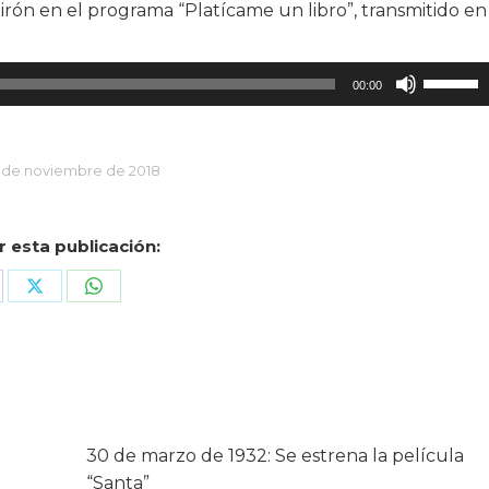
rón en el programa “Platícame un libro”, transmitido en
Utiliza
00:00
las
teclas
de
 de noviembre de 2018
flecha
arriba/a
para
 esta publicación:
aumenta
o
are
Share
Share
disminui
on
on
el
cebook
X
WhatsApp
volumen
30 de marzo de 1932: Se estrena la película
“Santa”