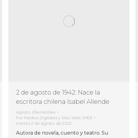
2 de agosto de 1942: Nace la
escritora chilena Isabel Allende
Agosto
,
Efemérides
Por
Medios Digitales y Sitio Web, IMER
martes 2 de agosto de 2022
Autora de novela, cuento y teatro. Su