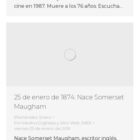
cine en 1987. Muere a los 76 años. Escucha…
25 de enero de 1874: Nace Somerset
Maugham
Efemérides
,
Enero
Por
Medios Digitales y Sitio Web, IMER
viernes 25 de enero de 2019
Nace Somerset Maugham, escritor inglés,