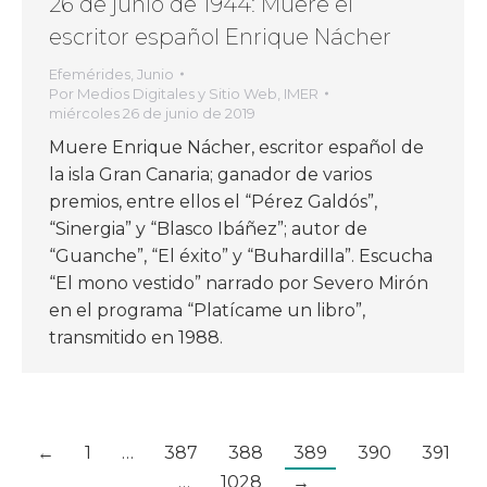
26 de junio de 1944: Muere el
escritor español Enrique Nácher
Efemérides
,
Junio
Por
Medios Digitales y Sitio Web, IMER
miércoles 26 de junio de 2019
Muere Enrique Nácher, escritor español de
la isla Gran Canaria; ganador de varios
premios, entre ellos el “Pérez Galdós”,
“Sinergia” y “Blasco Ibáñez”; autor de
“Guanche”, “El éxito” y “Buhardilla”. Escucha
“El mono vestido” narrado por Severo Mirón
en el programa “Platícame un libro”,
transmitido en 1988.
←
1
…
387
388
389
390
391
…
1028
→