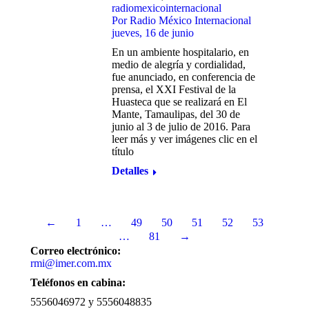
radiomexicointernacional
Por
Radio México Internacional
jueves, 16 de junio
En un ambiente hospitalario, en
medio de alegría y cordialidad,
fue anunciado, en conferencia de
prensa, el XXI Festival de la
Huasteca que se realizará en El
Mante, Tamaulipas, del 30 de
junio al 3 de julio de 2016. Para
leer más y ver imágenes clic en el
título
Detalles
←
1
…
49
50
51
52
53
…
81
→
Correo electrónico:
rmi@imer.com.mx
Teléfonos en cabina:
5556046972 y 5556048835