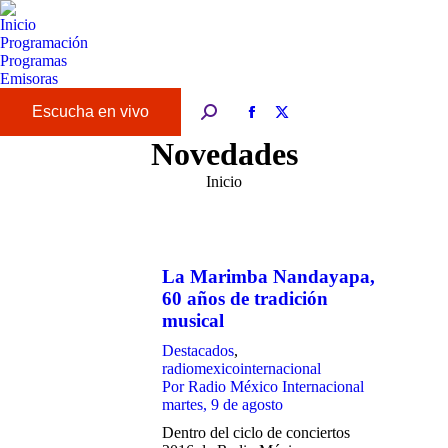
Inicio
Programación
Programas
Emisoras
Buscar:
Facebook
X
page
page
Novedades
opens
opens
Estás aquí:
Inicio
in
in
new
new
window
window
La Marimba Nandayapa,
60 años de tradición
musical
Destacados
,
radiomexicointernacional
Por
Radio México Internacional
martes, 9 de agosto
Dentro del ciclo de conciertos