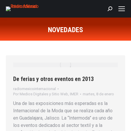
Buscar:
NOVEDADES
Estás aquí:
De ferias y otros eventos en 2013
radiomexicointernacional
Por
Medios Digitales y Sitio Web, IMER
martes, 8 de enero
Una de las exposiciones más esperadas es la
Internacional de la Moda que se realiza cada año
en Guadalajara, Jalisco. La “Intermoda” es uno de
los eventos dedicados al sector textil y a la