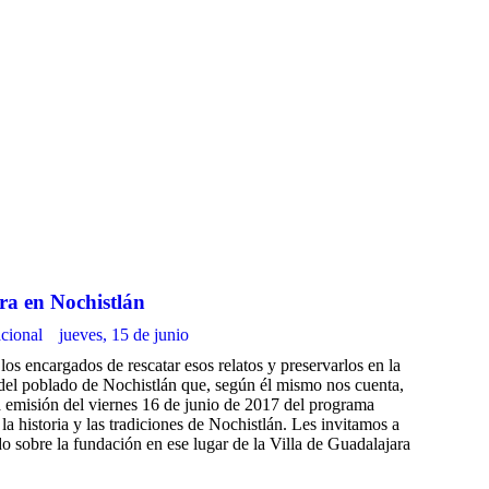
opens
op
in
in
new
n
windo
w
ra en Nochistlán
cional
jueves, 15 de junio
os encargados de rescatar esos relatos y preservarlos en la
 del poblado de Nochistlán que, según él mismo nos cuenta,
la emisión del viernes 16 de junio de 2017 del programa
historia y las tradiciones de Nochistlán. Les invitamos a
do sobre la fundación en ese lugar de la Villa de Guadalajara