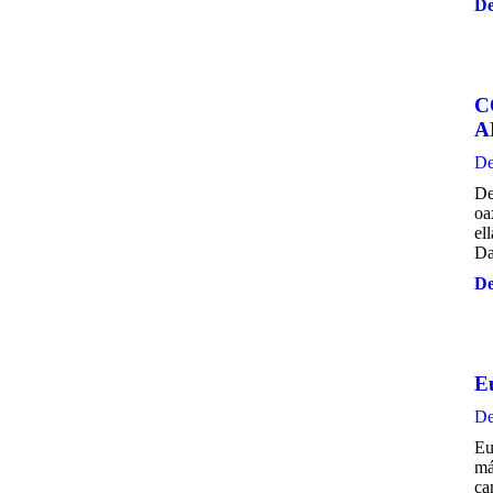
De
C
A
De
De
oa
el
Da
De
Eu
De
Eu
má
ca