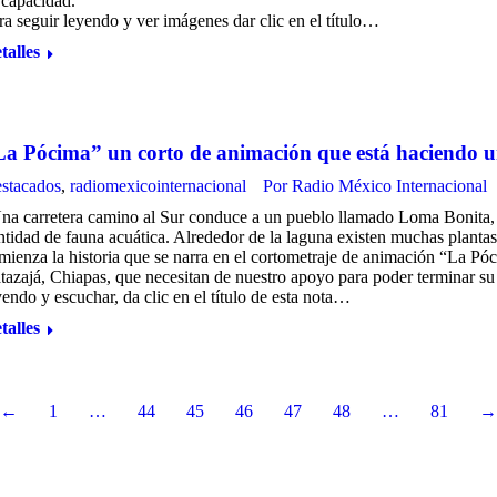
 capacidad.
ra seguir leyendo y ver imágenes dar clic en el título…
talles
La Pócima” un corto de animación que está haciendo u
stacados
,
radiomexicointernacional
Por
Radio México Internacional
na carretera camino al Sur conduce a un pueblo llamado Loma Bonita, 
ntidad de fauna acuática. Alrededor de la laguna existen muchas plantas
mienza la historia que se narra en el cortometraje de animación “La Pó
tazajá, Chiapas, que necesitan de nuestro apoyo para poder terminar su
yendo y escuchar, da clic en el título de esta nota…
talles
←
1
…
44
45
46
47
48
…
81
→