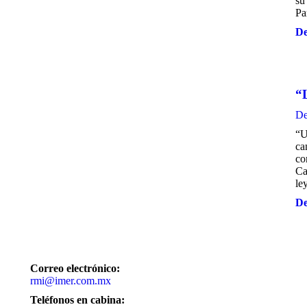
su
Pa
De
“
De
“U
ca
co
Ca
le
De
Correo electrónico:
rmi@imer.com.mx
Teléfonos en cabina: