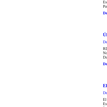
Es
Pa
De
Úl
De
RD
No
Da
De
E
De
El
Es