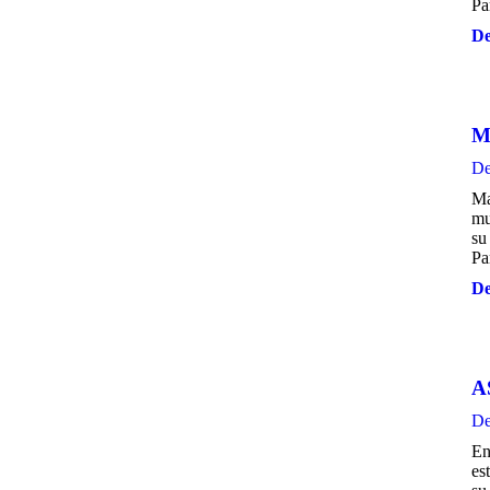
Pa
De
Ma
De
Ma
mu
su
Pa
De
A
De
En
es