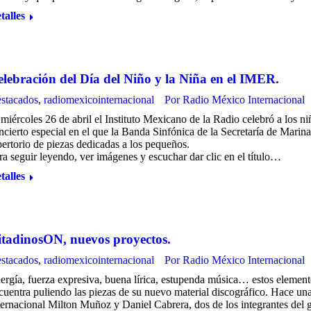
talles
lebración del Día del Niño y la Niña en el IMER.
stacados
,
radiomexicointernacional
Por
Radio México Internacional
 miércoles 26 de abril el Instituto Mexicano de la Radio celebró a los ni
ncierto especial en el que la Banda Sinfónica de la Secretaría de Mar
pertorio de piezas dedicadas a los pequeños.
ra seguir leyendo, ver imágenes y escuchar dar clic en el título…
talles
itadinosON, nuevos proyectos.
stacados
,
radiomexicointernacional
Por
Radio México Internacional
ergía, fuerza expresiva, buena lírica, estupenda música… estos element
cuentra puliendo las piezas de su nuevo material discográfico. Hace u
ternacional Milton Muñoz y Daniel Cabrera, dos de los integrantes del 