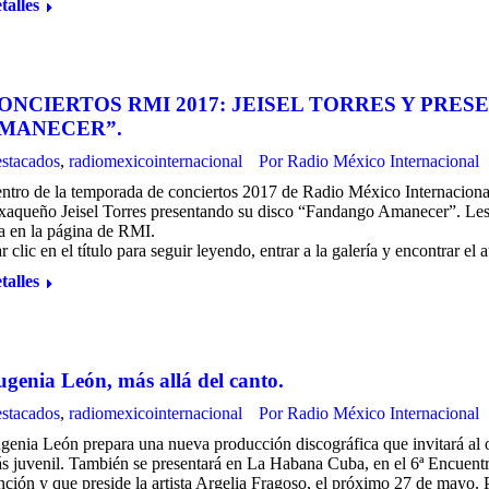
talles
ONCIERTOS RMI 2017: JEISEL TORRES Y PRE
MANECER”.
stacados
,
radiomexicointernacional
Por
Radio México Internacional
ntro de la temporada de conciertos 2017 de Radio México Internacional
xaqueño Jeisel Torres presentando su disco “Fandango Amanecer”. Les 
la en la página de RMI.
r clic en el título para seguir leyendo, entrar a la galería y encontrar el 
talles
genia León, más allá del canto.
stacados
,
radiomexicointernacional
Por
Radio México Internacional
genia León prepara una nueva producción discográfica que invitará al
s juvenil. También se presentará en La Habana Cuba, en el 6ª Encuentro
nción y que preside la artista Argelia Fragoso, el próximo 27 de mayo. Pa