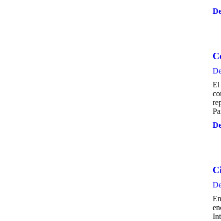
De
Ce
De
El
co
re
Pa
De
C
De
En
en
In