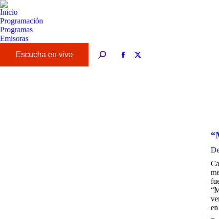
Inicio
Programación
Programas
Emisoras
Buscar:
Facebook
X
page
page
opens
opens
in
in
new
new
window
window
“M
De
Ca
me
fu
“M
ve
en