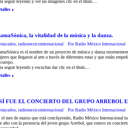
ra seguir leyendo y ver las imágenes clic en el título…
talles
maSónica, la vitalidad de la música y la danza.
stacados
,
radiomexicointernacional
Por
Radio México Internacional
maSónica es el nombre de un proyecto de música y danza enormemente c
jeres que llegaron al arte a través de diferentes rutas y que están emp
 cuerpo.
ra seguir leyendo y escuchar dar clic en el título…
talles
SÍ FUE EL CONCIERTO DEL GRUPO ARREBOL E
stacados
,
radiomexicointernacional
Por
Radio México Internacional
 el mes de marzo que está concluyendo, Radio México Internacional tuv
te año con la presencia del joven grupo Arrebol, que estuvo en conciert