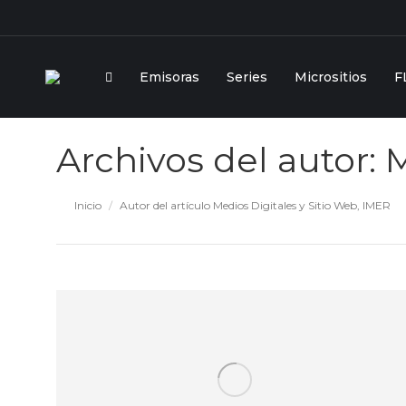
Emisoras
Series
Micrositios
F
Archivos del autor:
M
Estás aquí:
Inicio
Autor del artículo Medios Digitales y Sitio Web, IMER