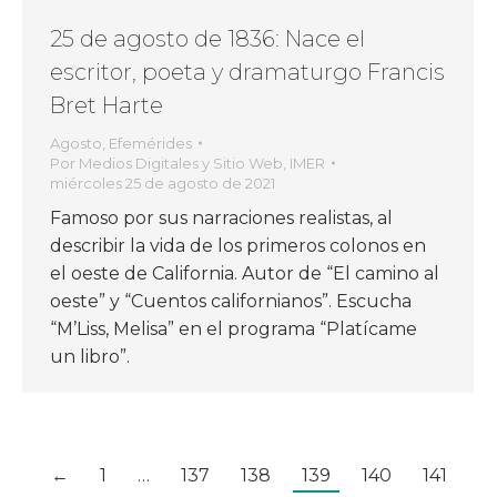
25 de agosto de 1836: Nace el
escritor, poeta y dramaturgo Francis
Bret Harte
Agosto
,
Efemérides
Por
Medios Digitales y Sitio Web, IMER
miércoles 25 de agosto de 2021
Famoso por sus narraciones realistas, al
describir la vida de los primeros colonos en
el oeste de California. Autor de “El camino al
oeste” y “Cuentos californianos”. Escucha
“M’Liss, Melisa” en el programa “Platícame
un libro”.
←
1
…
137
138
139
140
141