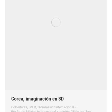
Corea, imaginación en 3D
Coberturas
,
IMER
,
radiomexicointernacional
Por
Radio México Internacional
martes, 25 de octubre