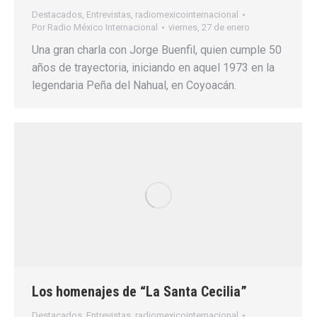
Destacados
,
Entrevistas
,
radiomexicointernacional
Por
Radio México Internacional
viernes, 27 de enero
Una gran charla con Jorge Buenfil, quien cumple 50
años de trayectoria, iniciando en aquel 1973 en la
legendaria Peña del Nahual, en Coyoacán.
Los homenajes de “La Santa Cecilia”
Destacados
,
Entrevistas
,
radiomexicointernacional