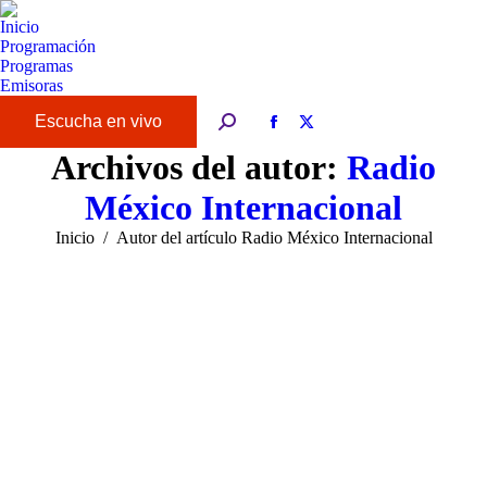
Inicio
Programación
Programas
Emisoras
Buscar:
Facebook
X
page
page
Archivos del autor:
Radio
opens
opens
México Internacional
in
in
new
new
Estás aquí:
Inicio
Autor del artículo Radio México Internacional
window
window