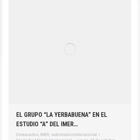
EL GRUPO “LA YERBABUENA” EN EL
ESTUDIO “A” DEL IMER…
Destacados
,
IMER
,
radiomexicointernacional