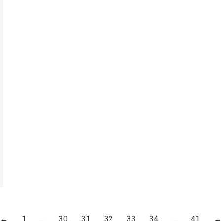
←
1
…
30
31
32
33
34
…
41