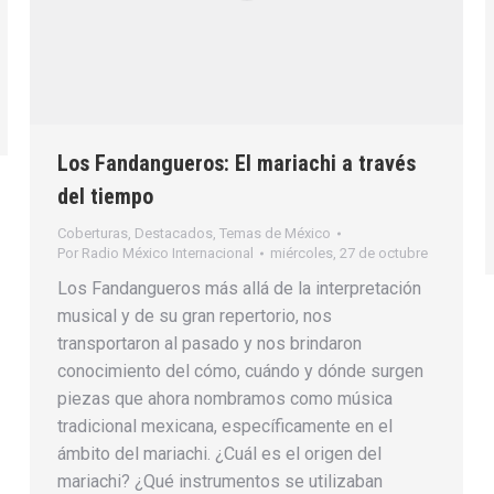
Los Fandangueros: El mariachi a través
del tiempo
Coberturas
,
Destacados
,
Temas de México
Por
Radio México Internacional
miércoles, 27 de octubre
Los Fandangueros más allá de la interpretación
musical y de su gran repertorio, nos
transportaron al pasado y nos brindaron
conocimiento del cómo, cuándo y dónde surgen
piezas que ahora nombramos como música
tradicional mexicana, específicamente en el
ámbito del mariachi. ¿Cuál es el origen del
mariachi? ¿Qué instrumentos se utilizaban