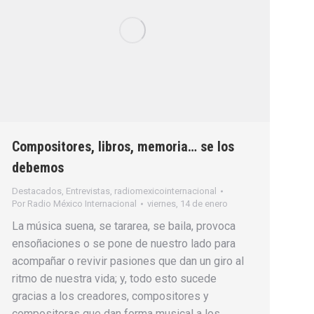
Compositores, libros, memoria… se los
debemos
Destacados
,
Entrevistas
,
radiomexicointernacional
Por
Radio México Internacional
viernes, 14 de enero
La música suena, se tararea, se baila, provoca
ensoñaciones o se pone de nuestro lado para
acompañar o revivir pasiones que dan un giro al
ritmo de nuestra vida; y, todo esto sucede
gracias a los creadores, compositores y
compositoras que dan forma musical a los