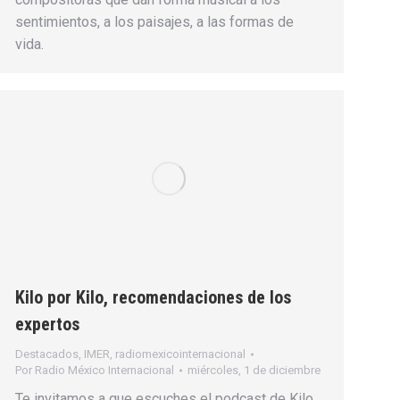
sentimientos, a los paisajes, a las formas de
vida.
Kilo por Kilo, recomendaciones de los
expertos
Destacados
,
IMER
,
radiomexicointernacional
Por
Radio México Internacional
miércoles, 1 de diciembre
Te invitamos a que escuches el podcast de Kilo