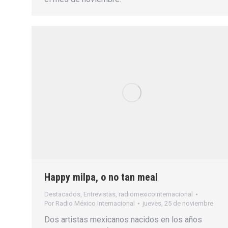
Happy milpa, o no tan meal
Destacados
,
Entrevistas
,
radiomexicointernacional
Por
Radio México Internacional
jueves, 25 de noviembre
Dos artistas mexicanos nacidos en los años