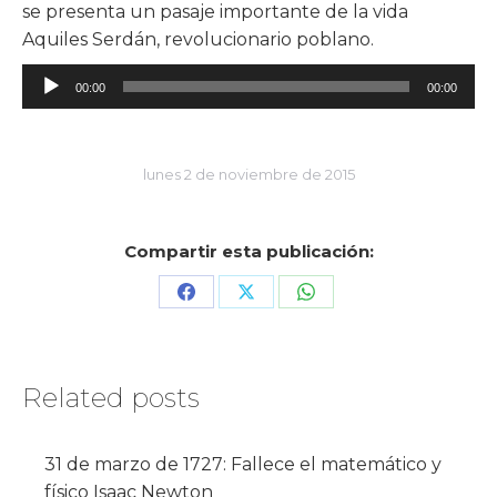
se presenta un pasaje importante de la vida
Aquiles Serdán, revolucionario poblano.
Reproductor
00:00
00:00
de
audio
lunes 2 de noviembre de 2015
Compartir esta publicación:
Share
Share
Share
on
on
on
Facebook
X
WhatsApp
Related posts
31 de marzo de 1727: Fallece el matemático y
físico Isaac Newton