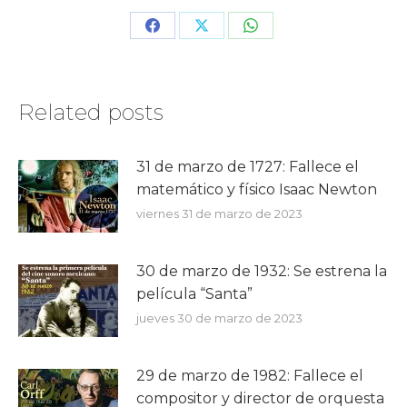
Share
Share
Share
on
on
on
Facebook
X
WhatsApp
Related posts
31 de marzo de 1727: Fallece el
matemático y físico Isaac Newton
viernes 31 de marzo de 2023
30 de marzo de 1932: Se estrena la
película “Santa”
jueves 30 de marzo de 2023
29 de marzo de 1982: Fallece el
compositor y director de orquesta