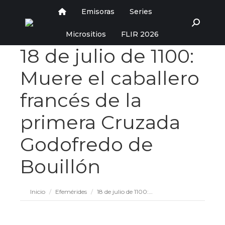
Emisoras
Series
Buscar:
Micrositios
FLIR 2026
18 de julio de 1100:
Muere el caballero
francés de la
primera Cruzada
Godofredo de
Bouillón
Estás aquí:
Inicio
Efemérides
18 de julio de 1100:…