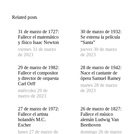
on
on
on
Facebook
X
WhatsApp
Related posts
31 de marzo de 1727:
30 de marzo de 1932:
Fallece el matemático
Se estrena la película
y físico Isaac Newton
“Santa”
viernes 31 de marzo
jueves 30 de marzo
de 2023
de 2023
29 de marzo de 1982:
28 de marzo de 1942:
Fallece el compositor
Nace el cantante de
y director de orquesta
ópera Samuel Ramey
Carl Orff
martes 28 de marzo
miércoles 29 de
de 2023
marzo de 2023
27 de marzo de 1972:
26 de marzo de 1827:
Fallece el artista
Fallece el músico
holandés M.C.
alemán Ludwig Van
Escher
Beethoven
lunes 27 de marzo de
domingo 26 de marzo