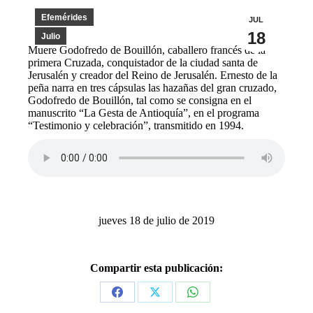
Efemérides
JUL
18
Julio
Muere Godofredo de Bouillón, caballero francés de la
primera Cruzada, conquistador de la ciudad santa de
Jerusalén y creador del Reino de Jerusalén. Ernesto de la
peña narra en tres cápsulas las hazañas del gran cruzado,
Godofredo de Bouillón, tal como se consigna en el
manuscrito “La Gesta de Antioquía”, en el programa
“Testimonio y celebración”, transmitido en 1994.
jueves 18 de julio de 2019
Compartir esta publicación:
Share
Share
Share