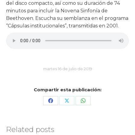
del disco compacto, así como su duración de 74
minutos para incluir la Novena Sinfonía de
Beethoven. Escucha su semblanza en el programa
“Cápsulas institucionales”, transmitidas en 2001.
martes 16 de julio de 2019
Compartir esta publicación:
Share
Share
Share
on
on
on
Facebook
X
WhatsApp
Related posts