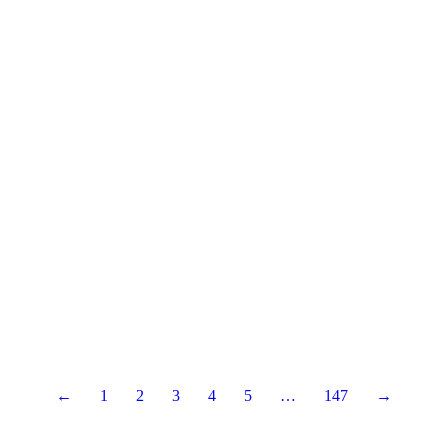
←
1
2
3
4
5
…
147
→