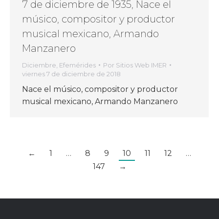
7 de diciembre de 1935, Nace el
músico, compositor y productor
musical mexicano, Armando
Manzanero
Diciembre
,
Efemérides
Por
Sitios Web IMER
viernes 7 de diciembre de 2018
Nace el músico, compositor y productor
musical mexicano, Armando Manzanero
←
1
…
8
9
10
11
12
…
147
→