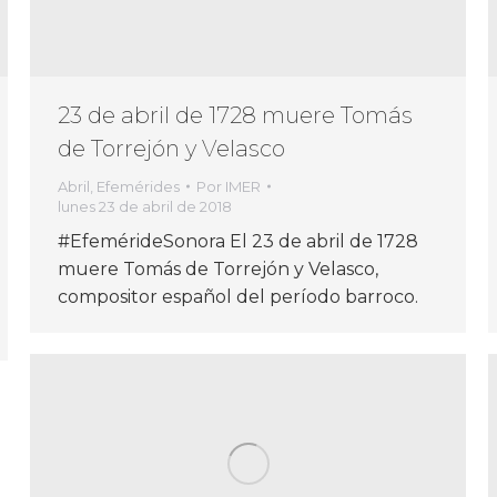
23 de abril de 1728 muere Tomás
de Torrejón y Velasco
Abril
,
Efemérides
Por
IMER
lunes 23 de abril de 2018
#EfemérideSonora El 23 de abril de 1728
muere Tomás de Torrejón y Velasco,
compositor español del período barroco.