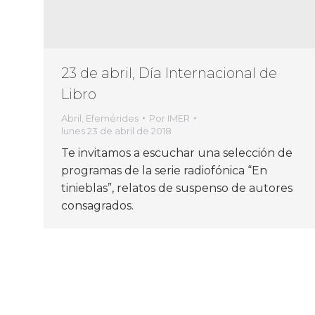
23 de abril, Día Internacional de
Libro
Abril
,
Efemérides
Por
IMER
lunes 23 de abril de 2018
Te invitamos a escuchar una selección de
programas de la serie radiofónica “En
tinieblas”, relatos de suspenso de autores
consagrados.