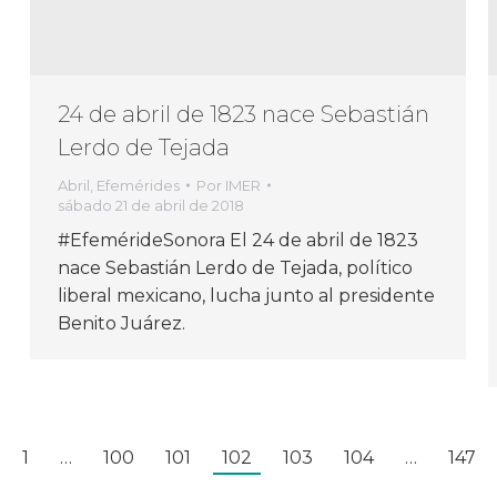
24 de abril de 1823 nace Sebastián
Lerdo de Tejada
Abril
,
Efemérides
Por
IMER
sábado 21 de abril de 2018
#EfemérideSonora El 24 de abril de 1823
nace Sebastián Lerdo de Tejada, político
liberal mexicano, lucha junto al presidente
Benito Juárez.
1
…
100
101
102
103
104
…
147