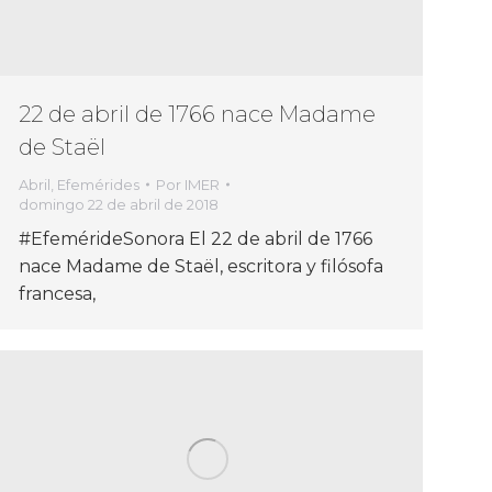
22 de abril de 1766 nace Madame
de Staël
Abril
,
Efemérides
Por
IMER
domingo 22 de abril de 2018
#EfemérideSonora El 22 de abril de 1766
nace Madame de Staël, escritora y filósofa
francesa,