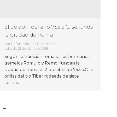
21 de abril del año 753 a.C. se funda
la Ciudad de Roma
Abril
,
Efemérides
Por
IMER
sábado 21 de abril de 2018
Según la tradición romana, los hermanos
gemelos Rómulo y Remo, fundan la
ciudad de Roma el 21 de abril de 753 a.C., a
orillas del tío Tiber rodeada de siete
colinas.
→