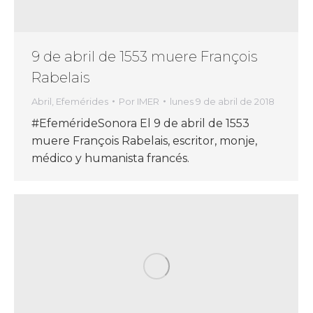
9 de abril de 1553 muere François
Rabelais
Abril
,
Efemérides
Por
IMER
lunes 9 de abril de 2018
#EfemérideSonora El 9 de abril de 1553
muere François Rabelais, escritor, monje,
médico y humanista francés.