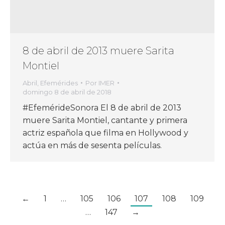
8 de abril de 2013 muere Sarita
Montiel
Abril
,
Efemérides
Por
IMER
domingo 8 de abril de 2018
#EfemérideSonora El 8 de abril de 2013
muere Sarita Montiel, cantante y primera
actriz española que filma en Hollywood y
actúa en más de sesenta películas.
←
1
…
105
106
107
108
109
…
147
→