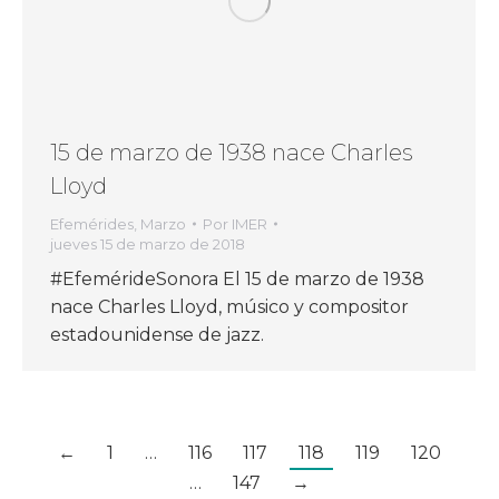
15 de marzo de 1938 nace Charles
Lloyd
Efemérides
,
Marzo
Por
IMER
jueves 15 de marzo de 2018
#EfemérideSonora El 15 de marzo de 1938
nace Charles Lloyd, músico y compositor
estadounidense de jazz.
←
1
…
116
117
118
119
120
…
147
→