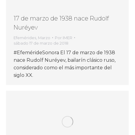
17 de marzo de 1938 nace Rudolf
Nuréyev
Efemérides
,
Marzo
Por
IMER
sábado 17 de marzo de 2018
#EfemérideSonora El 17 de marzo de 1938
nace Rudolf Nuréyev, bailarín clásico ruso,
considerado como el más importante del
siglo XX.