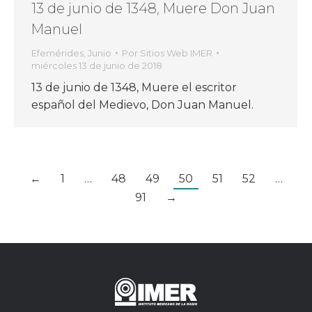
13 de junio de 1348, Muere Don Juan
Manuel
Efemérides
,
Junio
Por
Sitios Web IMER
miércoles 13 de junio de 2018
13 de junio de 1348, Muere el escritor
español del Medievo, Don Juan Manuel.
←
1
…
48
49
50
51
52
…
91
→