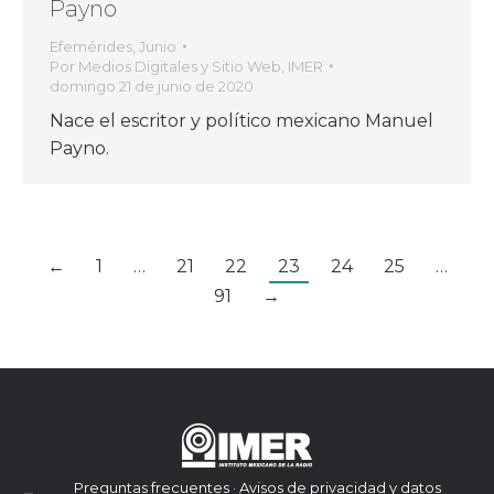
Payno
Efemérides
,
Junio
Por
Medios Digitales y Sitio Web, IMER
domingo 21 de junio de 2020
Nace el escritor y político mexicano Manuel
Payno.
←
1
…
21
22
23
24
25
…
91
→
Preguntas frecuentes · Avisos de privacidad y datos