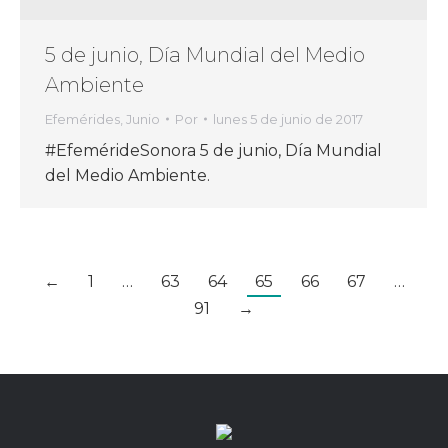
5 de junio, Día Mundial del Medio
Ambiente
Efemérides
,
Junio
Por
lunes 5 de junio de 2017
#EfemérideSonora 5 de junio, Día Mundial
del Medio Ambiente.
←
1
…
63
64
65
66
67
…
91
→