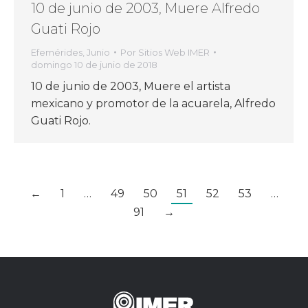
10 de junio de 2003, Muere Alfredo
Guati Rojo
Efemérides
,
Junio
Por
Sitios Web IMER
domingo 10 de junio de 2018
10 de junio de 2003, Muere el artista
mexicano y promotor de la acuarela, Alfredo
Guati Rojo.
←
1
…
49
50
51
52
53
…
91
→