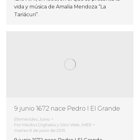
vida y música de Amalia Mendoza “La
Tariácuri”.
9 junio 1672 nace Pedro I El Grande
Efemérides
,
Junio
Por
Medios Digitales y Sitio Web, IMER
martes 9 de junio de 2015