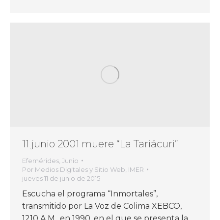
11 junio 2001 muere “La Tariácuri”
Efemérides
,
Junio
Por
Medios Digitales y Sitio Web, IMER
jueves 11 de junio de 2015
Escucha el programa “Inmortales”,
transmitido por La Voz de Colima XEBCO,
1210 A.M., en 1990, en el que se presenta la