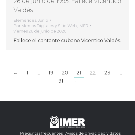
26 de junio de 1995: Fallece Vicentico
Valdés
Efemérides
,
Junio
Por
Medios Digitales y Sitio Web, IMER
viernes 26 de junio de 2020
Fallece el cantante cubano Vicentico Valdés.
←
1
…
19
20
21
22
23
…
91
→
Preguntas frecuentes · Avisos de privacidad y datos