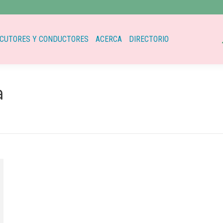
page
p
open
o
in
i
CUTORES Y CONDUCTORES
ACERCA
DIRECTORIO
new
wind
w
a