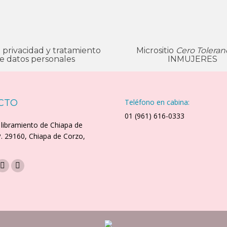
e privacidad y tratamiento
Micrositio
Cero Toleran
e datos personales
INMUJERES
CTO
Teléfono en cabina:
01 (961) 616-0333
 libramiento de Chiapa de
P. 29160, Chiapa de Corzo,
os en:
k
Instagram
Mail
e
page
page
ns
opens
opens
in
in
w
new
new