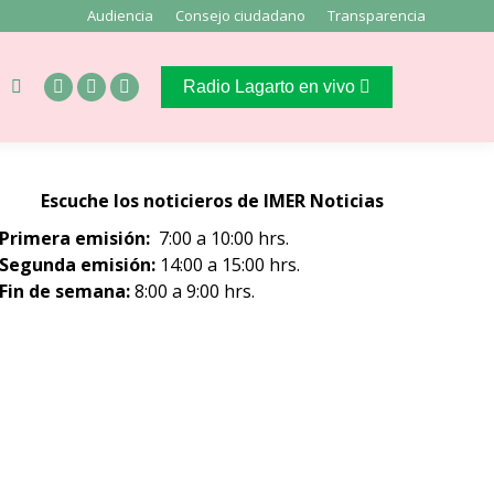
age
page
Audiencia
Consejo ciudadano
Transparencia
s
pens
opens
n
in
Radio Lagarto en vivo
Buscar:
new
new
Facebook
X
Instagram
ow
indow
window
page
page
page
opens
opens
opens
in
in
in
Escuche los noticieros de IMER Noticias
new
new
new
Primera emisión:
7:00 a 10:00 hrs.
window
window
window
Segunda emisión:
14:00 a 15:00 hrs.
Fin de semana:
8:00 a 9:00 hrs.