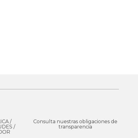
unas zonas de Tuxtla Gutiérrez y
CA /
Consulta nuestras obligaciones de
UDES /
transparencia
ADOR