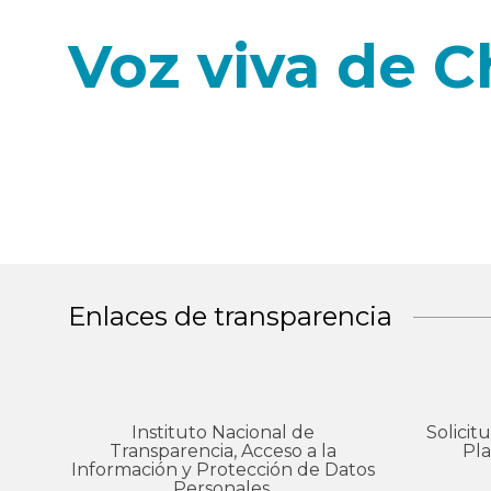
Voz viva de C
El alcance de la estación no sólo cubre a Chiapa
56 municipios en los estados de Veracruz, Oaxa
Enlaces de transparencia
Instituto Nacional de
Solicit
Transparencia, Acceso a la
Pla
Información y Protección de Datos
Personales.