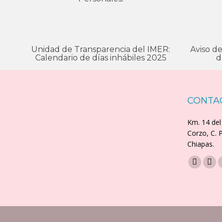
Unidad de Transparencia del IMER:
Aviso d
Calendario de días inhábiles 2025
d
CONTA
Km. 14 del
Corzo, C. 
Chiapas.
Encuéntran
Faceboo
X
page
pag
opens
ope
in
in
new
ne