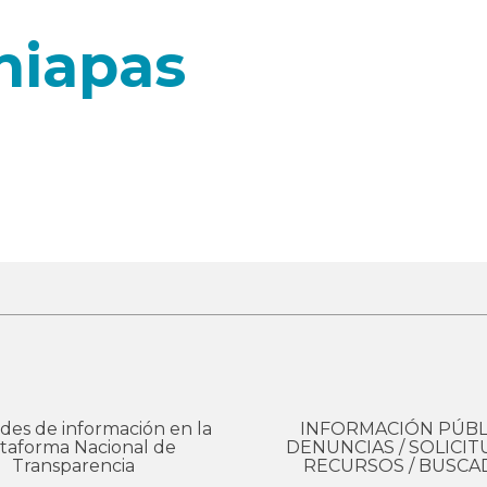
hiapas
 de Corzo y sus 78 municipios aledaños,
sino también alg
ca, Tabasco y Campeche.
udes de información en la
INFORMACIÓN PÚBLI
taforma Nacional de
DENUNCIAS / SOLICIT
Transparencia
RECURSOS / BUSC