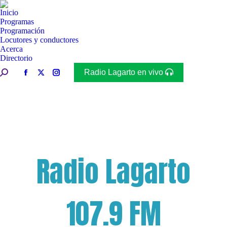
Inicio
Programas
Programación
Locutores y conductores
Acerca
Directorio
Buscar:
Radio Lagarto en vivo
Facebook
X
Instagram
page
page
page
opens
opens
opens
in
in
in
new
new
new
window
window
window
Radio Lagarto
107.9 FM