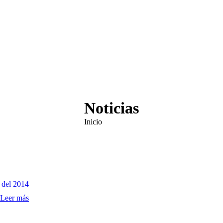
in
new
window
Noticias
Estás aquí:
Inicio
 del 2014
Leer más