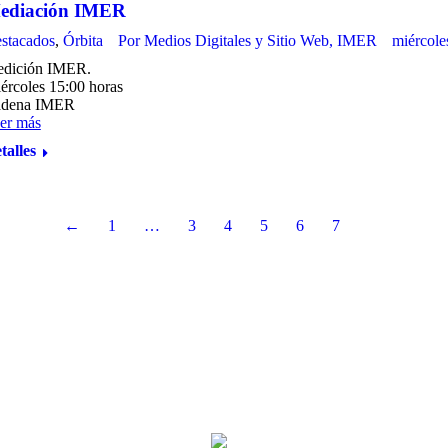
ediación IMER
stacados
,
Órbita
Por
Medios Digitales y Sitio Web, IMER
miércole
dición IMER.
ércoles 15:00 horas
dena IMER
er más
talles
←
1
…
3
4
5
6
7