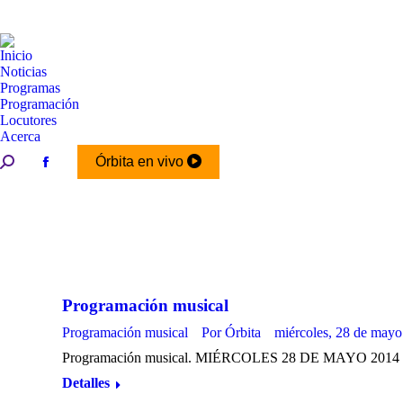
Inicio
Noticias
Programas
Programación
Locutores
Acerca
Buscar:
Órbita en vivo
Facebook
page
opens
in
new
window
Programación musical
Programación musical
Por
Órbita
miércoles, 28 de mayo
Programación musical. MIÉRCOLES 28 DE MAYO 2014
Detalles