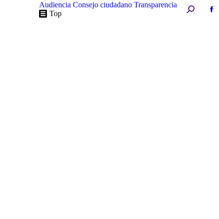
Audiencia
Consejo ciudadano
Transparencia
Buscar:
Fa
Top
pa
op
in
n
w