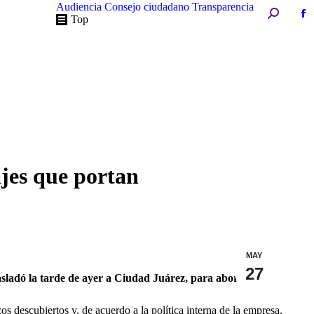
Audiencia
Consejo ciudadano
Transparencia
Buscar:
Fa
Top
pa
op
in
n
w
ajes que portan
MAY
27
asladó la tarde de ayer a Ciudad Juárez, para abordar el
 descubiertos y, de acuerdo a la política interna de la empresa,