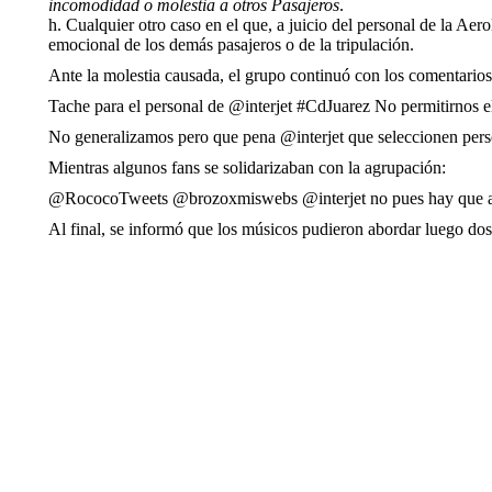
incomodidad o molestia a otros Pasajeros
.
h. Cualquier otro caso en el que, a juicio del personal de la Aero
emocional de los demás pasajeros o de la tripulación.
Ante la molestia causada, el grupo continuó con los comentarios 
Tache para el personal de
@
interjet
#
CdJuarez
No permitirnos el
No generalizamos pero que pena
@
interjet
que seleccionen perso
Mientras algunos fans se solidarizaban con la agrupación:
@
RococoTweets
@
brozoxmiswebs
@
interjet
no pues hay que av
Al final, se informó que los músicos pudieron abordar luego dos 