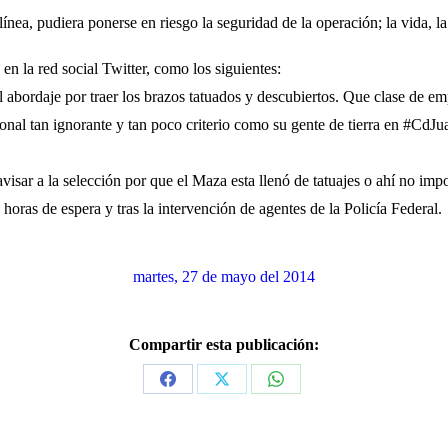
línea, pudiera ponerse en riesgo la seguridad de la operación; la vida, la
en la red social Twitter, como los siguientes:
 abordaje por traer los brazos tatuados y descubiertos. Que clase de e
nal tan ignorante y tan poco criterio como su gente de tierra en
#
CdJua
isar a la selección por que el Maza esta llenó de tatuajes o ahí no imp
horas de espera y tras la intervención de agentes de la Policía Federal.
martes, 27 de mayo del 2014
Compartir esta publicación:
Share
Share
Share
on
on
on