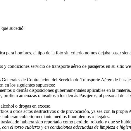
o que sucedió:
ica para hombres, el tipo de la foto sin criterio no nos dejaba pasar si
s y condiciones servicio de transporte aéreo de pasajeros en su sitio we
s Generales de Contratación del Servicio de Transporte Aéreo de Pasaje
en en los siguientes supuestos:
amentos o demás disposiciones gubernamentales aplicables en la materia
profiera amenazas o insultos a los demás Pasajeros, al personal de la A
 alcohol o drogas en exceso.
ios u otros actos destructivos o de provocación, ya sea con la propia A
e hubieran cubierto mediante medios fraudulentos o ilegales.
trasladado hubiera sido reportado como perdido, robado y que se hubie
 con el torso cubierto y en condiciones adecuadas de limpieza e higien