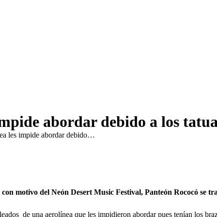
in
new
window
impide abordar debido a los tatu
ea les impide abordar debido…
, con motivo del Neón Desert Music Festival, Panteón Rococó se tr
ados de una aerolínea que les impidieron abordar pues tenían los brazos