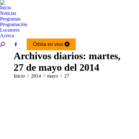
Inicio
Noticias
Programas
Programación
Locutores
Acerca
Buscar:
Órbita en vivo
Facebook
Archivos diarios:
martes,
page
opens
27 de mayo del 2014
in
new
Estás aquí:
Inicio
2014
mayo
27
window