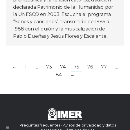
declarada Patrimonio de la Humanidad por
la UNESCO en 2003. Escucha el programa
“Sones y canciones”, transmitido de 1985 a
1988 con el guión y la musicalización de
Pablo Dueñas y Jesús Flores y Escalante,…
←
1
…
73
74
75
76
77
…
84
→
Preguntas frecuentes · Avisos de privacidad y datos
personales · Términos de uso