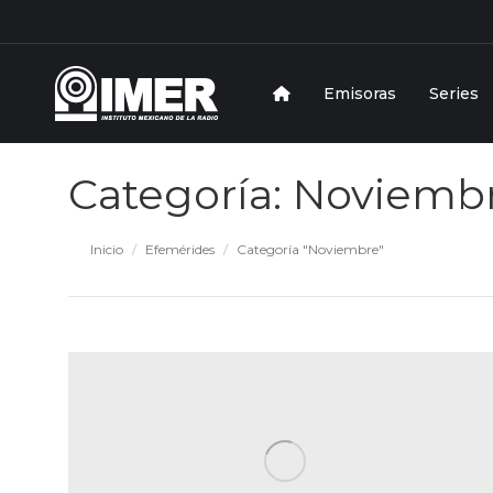
Emisoras
Series
Categoría:
Noviemb
Estás aquí:
Inicio
Efemérides
Categoría "Noviembre"