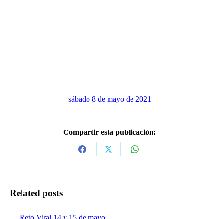
sábado 8 de mayo de 2021
Compartir esta publicación:
Share
Share
Share
on
on
on
Facebook
X
WhatsApp
Related posts
Reto Viral 14 y 15 de mayo