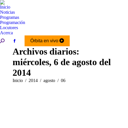
Inicio
Noticias
Programas
Programación
Locutores
Acerca
Buscar:
Órbita en vivo
Facebook
Archivos diarios:
page
opens
miércoles, 6 de agosto del
in
new
2014
window
Estás aquí:
Inicio
2014
agosto
06