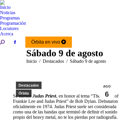
Inicio
Noticias
Programas
Programación
Locutores
Acerca
Buscar:
Órbita en vivo
Facebook
Sábado 9 de agosto
page
opens
Estás aquí:
Inicio
Destacados
Sábado 9 de agosto
in
new
window
Destacados
AGO
6
Órbita
Se llaman
Judas Pries
t
, en honor al tema “The Ballad of
Frankie Lee and Judas Priest” de Bob Dylan. Debutaron
oficialmente en 1974. Judas Priest suele ser considerada
como una de las bandas que terminó de definir el sonido
propio del heavy metal, no te los pierdas por radiografía.