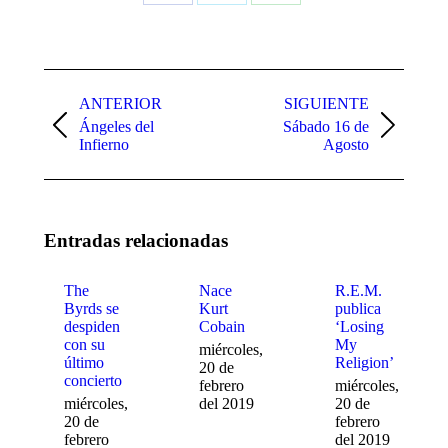
Share
Share
Share
on
on
on
Facebook
X
WhatsApp
Navegación
entre
ANTERIOR
SIGUIENTE
Ángeles del
Sábado 16 de
publicaciones
Publicación
Publicación
Infierno
Agosto
anterior:
siguiente:
Entradas relacionadas
The
Nace
R.E.M.
Byrds se
Kurt
publica
despiden
Cobain
‘Losing
con su
My
miércoles,
último
Religion’
20 de
concierto
febrero
miércoles,
miércoles,
del 2019
20 de
20 de
febrero
febrero
del 2019