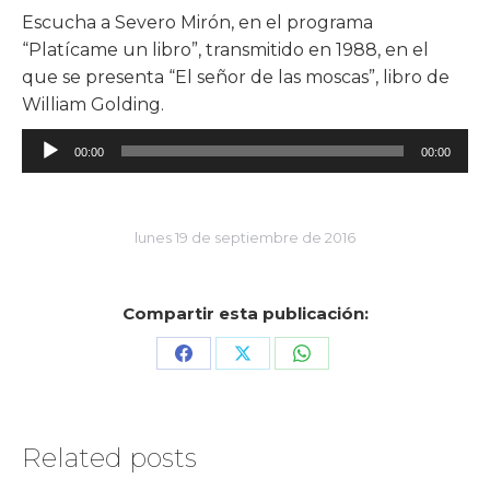
Escucha a Severo Mirón, en el programa
“Platícame un libro”, transmitido en 1988, en el
que se presenta “El señor de las moscas”, libro de
William Golding.
Reproductor
00:00
00:00
de
audio
lunes 19 de septiembre de 2016
Compartir esta publicación:
Share
Share
Share
on
on
on
Facebook
X
WhatsApp
Related posts