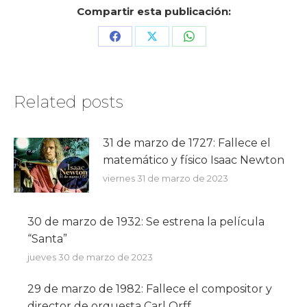
Compartir esta publicación:
Share
Share
Share
on
on
on
Facebook
X
WhatsApp
Related posts
31 de marzo de 1727: Fallece el
matemático y físico Isaac Newton
viernes 31 de marzo de 2023
30 de marzo de 1932: Se estrena la película
“Santa”
jueves 30 de marzo de 2023
29 de marzo de 1982: Fallece el compositor y
director de orquesta Carl Orff