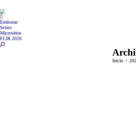
Emisoras
Series
Micrositios
FLIR 2026
Buscar:
Archi
Estás aquí:
Inicio
20