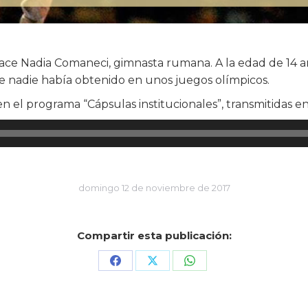
 Nadia Comaneci, gimnasta rumana. A la edad de 14 años, 
 nadie había obtenido en unos juegos olímpicos.
el programa “Cápsulas institucionales”, transmitidas en
domingo 12 de noviembre de 2017
Compartir esta publicación:
Share
Share
Share
on
on
on