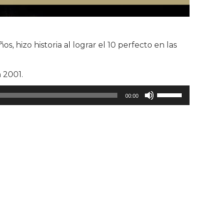
hizo historia al lograr el 10 perfecto en las
 2001.
Utiliza
00:00
las
teclas
de
flecha
arriba/abajo
para
aumentar
o
disminuir
el