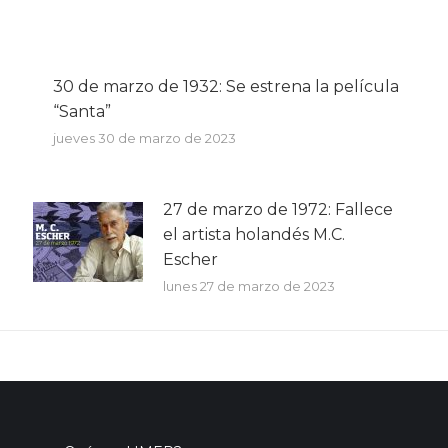
Facebook
X
WhatsApp
30 de marzo de 1932: Se estrena la película
“Santa”
jueves 30 de marzo de 2023
27 de marzo de 1972: Fallece
el artista holandés M.C.
Escher
lunes 27 de marzo de 2023