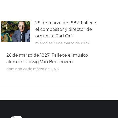
volumen.
29 de marzo de 1982: Fallece
el compositor y director de
orquesta Carl Orff
miércoles 29 de marzo de 2023
26 de marzo de 1827: Fallece el músico
alemán Ludwig Van Beethoven
domingo 26 de marzo de 2023