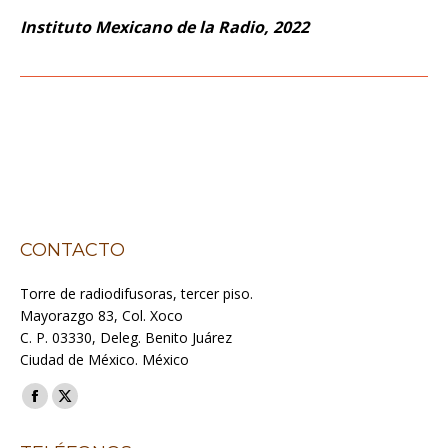
Instituto Mexicano de la Radio, 2022
CONTACTO
Torre de radiodifusoras, tercer piso.
Mayorazgo 83, Col. Xoco
C. P. 03330, Deleg. Benito Juárez
Ciudad de México. México
Encuéntranos en:
Facebook
X
page
page