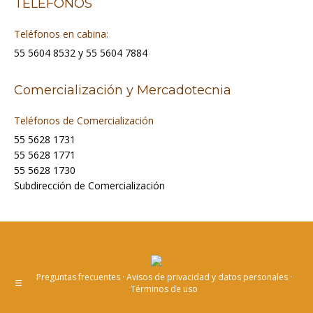
TELÉFONOS
opens
opens
in
in
Teléfonos en cabina:
new
new
55 5604 8532 y 55 5604 7884
window
window
Comercialización y Mercadotecnia
Teléfonos de Comercialización
55 5628 1731
55 5628 1771
55 5628 1730
Subdirección de Comercialización
Preguntas frecuentes · Avisos de privacidad y datos personales ·
Términos de uso