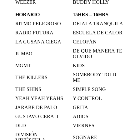
WEEZER
BUDDY HOLLY
HORARIO
15HRS – 16HRS
RITMO PELIGROSO
DEJALA TRANQUILA
RADIO FUTURA
ESCUELA DE CALOR
LA GUSANA CIEGA
CELOFÁN
DE QUE MANERA TE
JUMBO
OLVIDO
MGMT
KIDS
SOMEBODY TOLD
THE KILLERS
ME
THE SHINS
SIMPLE SONG
YEAH YEAH YEAHS
Y CONTROL
JARABE DE PALO
GRITA
GUSTAVO CERATI
ADIOS
DLD
VIERNES
DIVISIÓN
SOGNARE