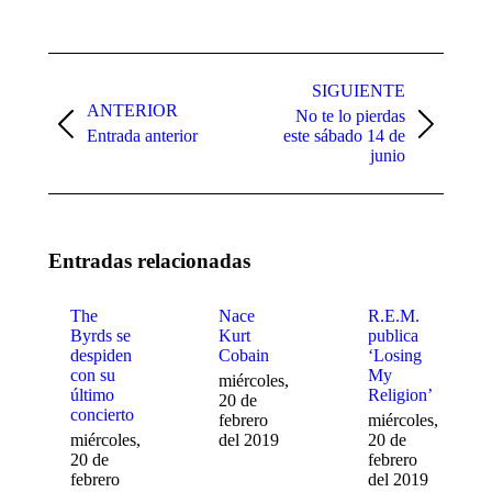
on
on
on
Facebook
X
WhatsApp
Navegación
entre
SIGUIENTE
ANTERIOR
No te lo pierdas
publicaciones
Publicación
Publicación
Entrada anterior
este sábado 14 de
anterior:
siguiente:
junio
Entradas relacionadas
The
Nace
R.E.M.
Byrds se
Kurt
publica
despiden
Cobain
‘Losing
con su
My
miércoles,
último
Religion’
20 de
concierto
febrero
miércoles,
miércoles,
del 2019
20 de
20 de
febrero
febrero
del 2019