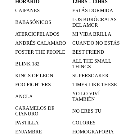
HORARIO
12HRS – 13HRS
CAIFANES
ESTÁS DORMIDA
LOS BURÓCRATAS
BABASÓNICOS
DEL AMOR
ATERCIOPELADOS
MI VIDA BRILLA
ANDRÉS CALAMARO
CUANDO NO ESTÁS
FOSTER THE PEOPLE
BEST FRIEND
ALL THE SMALL
BLINK 182
THINGS
KINGS OF LEON
SUPERSOAKER
FOO FIGHTERS
TIMES LIKE THESE
YO LO VIVÍ
ANCLA
TAMBIÉN
CARAMELOS DE
NO ERES TU
CIANURO
PASTILLA
COLORES
ENJAMBRE
HOMOGRAFOBIA