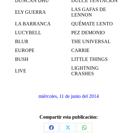
DUNCAN DHU
DULCE TENTACIÓN
LAS GAFAS DE
ELY GUERRA
LENNON
LA BARRANCA
QUÉMATE LENTO
LUCYBELL
PEZ DEMONIO
BLUR
THE UNIVERSAL
EUROPE
CARRIE
BUSH
LITTLE THINGS
LIGHTNING
LIVE
CRASHES
miércoles, 11 de junio del 2014
Compartir esta publicación:
Share
Share
Share