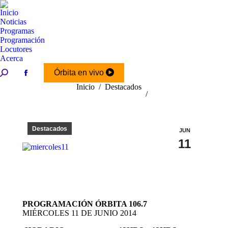
Inicio
Noticias
Programas
Programación
Locutores
Acerca
Buscar:
Órbita en vivo
Facebook
Estás aquí:
Inicio
Destacados
page
opens
in
new
Destacados
JUN
window
11
PROGRAMACIÓN ÓRBITA 106.7
MIÉRCOLES 11 DE JUNIO 2014