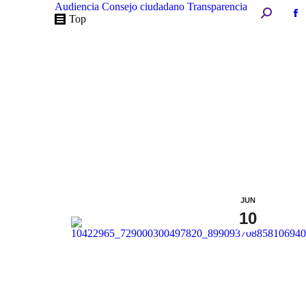
Audiencia
Consejo ciudadano
Transparencia
Buscar:
Fa
Top
pa
op
in
n
w
JUN
10