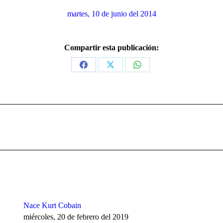
martes, 10 de junio del 2014
Compartir esta publicación:
Share
Share
Share
on
on
on
Facebook
X
WhatsApp
Publicación
siguiente:
Nace Kurt Cobain
miércoles, 20 de febrero del 2019