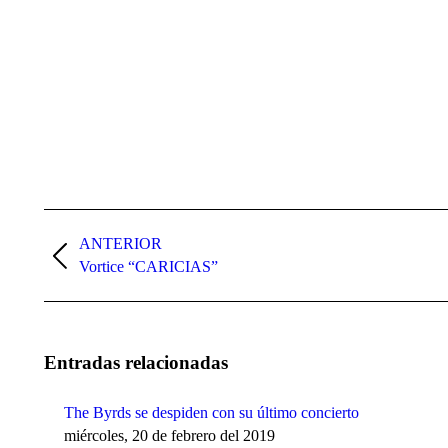
Navegación
entre
ANTERIOR
Publicación
Vortice “CARICIAS”
publicaciones
anterior:
Entradas relacionadas
The Byrds se despiden con su último concierto
miércoles, 20 de febrero del 2019