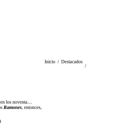
in
new
window
Estás aquí:
Inicio
Destacados
 en los noventa…
os
Ramones
, entonces,
)