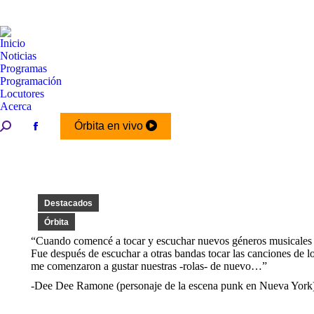
Inicio
Noticias
Programas
Programación
Locutores
Acerca
Buscar:
Órbita en vivo
Facebook
page
opens
in
new
Destacados
window
Órbita
“Cuando comencé a tocar y escuchar nuevos géneros musicales
Fue después de escuchar a otras bandas tocar las canciones de l
me comenzaron a gustar nuestras -rolas- de nuevo…”
-Dee Dee Ramone (personaje de la escena punk en Nueva York