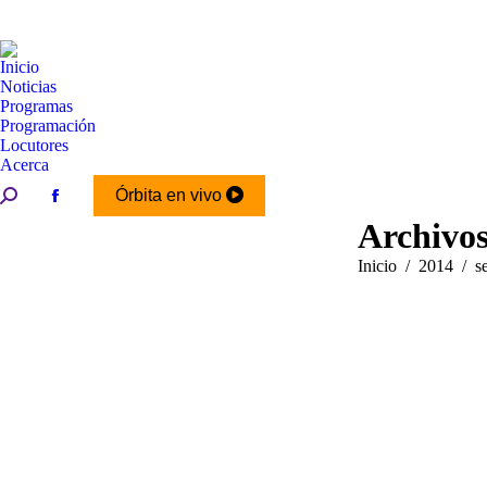
Inicio
Noticias
Programas
Programación
Locutores
Acerca
Buscar:
Órbita en vivo
Facebook
Archivos
page
opens
Estás aquí:
Inicio
2014
s
in
new
window