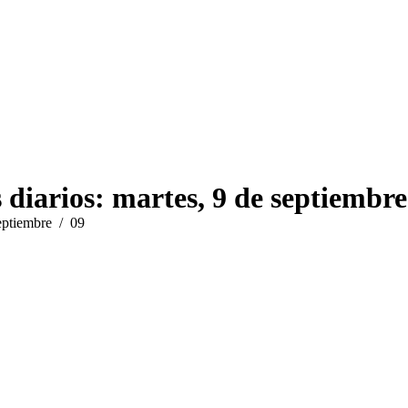
in
new
window
 diarios:
martes, 9 de septiembre
eptiembre
09