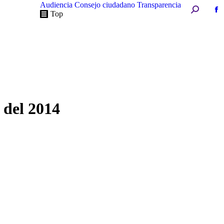
Audiencia
Consejo ciudadano
Transparencia
Buscar:
Fa
Top
pa
op
in
n
w
 del 2014