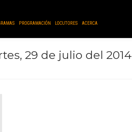
page
opens
in
GRAMAS
PROGRAMACIÓN
LOCUTORES
ACERCA
new
windo
tes, 29 de julio del 2014