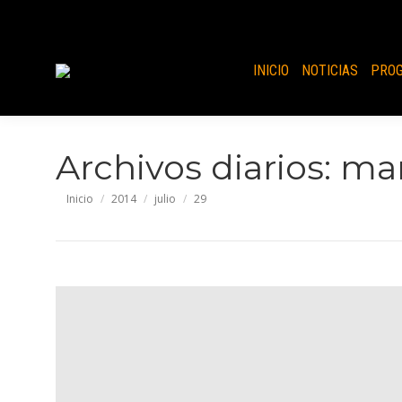
INICIO
NOTICIAS
PRO
Archivos diarios:
mar
Estás aquí:
Inicio
2014
julio
29