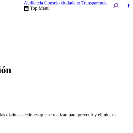
Audiencia
Consejo ciudadano
Transparencia
Buscar:
Fa
Top Menu
pa
op
in
n
w
ión
s distintas acciones que se realizan para prevenir y eliminar la