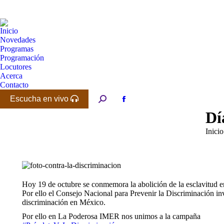
Inicio
Novedades
Programas
Programación
Locutores
Acerca
Contacto
Escucha en vivo
Buscar:
Facebook
Dí
page
opens
Estás 
Inicio
in
new
window
Hoy 19 de octubre se conmemora la abolición de la esclavitud 
Por ello el Consejo Nacional para Prevenir la Discriminación inv
discriminación en México.
Por ello en La Poderosa IMER nos unimos a la campaña