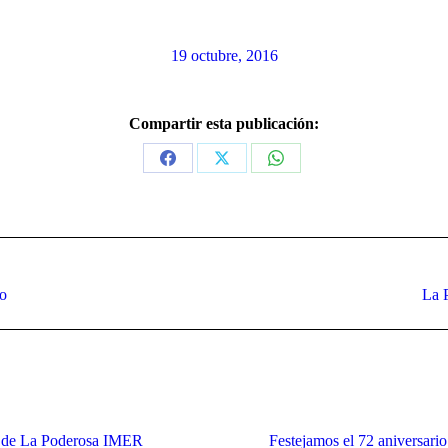
19 octubre, 2016
Compartir esta publicación:
Share
Share
Share
on
on
on
Facebook
X
WhatsApp
Publicación
co
La 
siguiente:
es de La Poderosa IMER
Festejamos el 72 aniversari