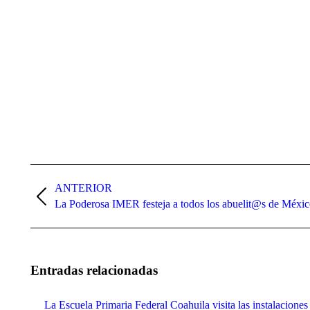
Navegación
entre
ANTERIOR
Publicación
La Poderosa IMER festeja a todos los abuelit@s de Méxi
publicaciones
anterior:
Entradas relacionadas
La Escuela Primaria Federal Coahuila visita las instalacion