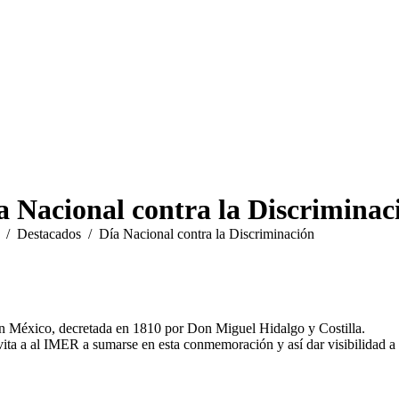
in
new
window
a Nacional contra la Discriminac
aquí:
Destacados
Día Nacional contra la Discriminación
en México, decretada en 1810 por Don Miguel Hidalgo y Costilla.
ita a al IMER a sumarse en esta conmemoración y así dar visibilidad a la